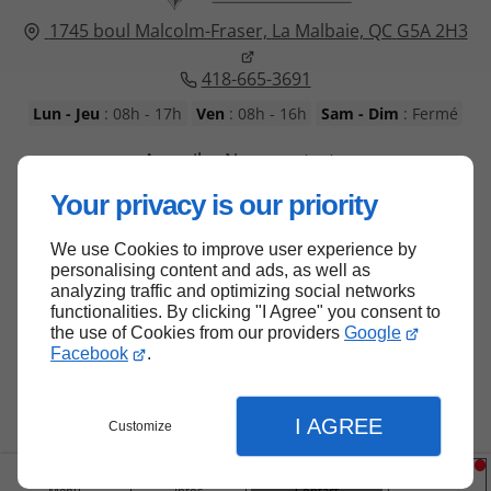
1745 boul Malcolm-Fraser,
La Malbaie, QC
G5A 2H3
418-665-3691
Lun - Jeu
: 08h - 17h
Ven
: 08h - 16h
Sam - Dim
: Fermé
Accueil
Nous contacter
Politique de confidentialité
Plan du site
Your privacy is our priority
We use Cookies to improve user experience by
personalising content and ads, as well as
analyzing traffic and optimizing social networks
functionalities. By clicking "I Agree" you consent to
Haut de page
the use of Cookies from our providers
Google
Facebook
.
I AGREE
Customize
Menu
Infos
Contact