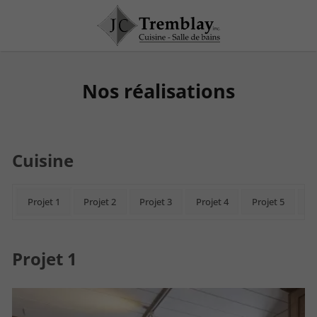
Nos réalisations
Cuisine
Projet 1
Projet 2
Projet 3
Projet 4
Projet 5
Pr
Projet 1